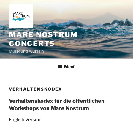
Zum
Inhalt
springen
MARE NOSTRUM
CONCERTS
Musik und Wurzeln
Menü
VERHALTENSKODEX
Verhaltenskodex für die öffentlichen
Workshops von Mare Nostrum
English Version