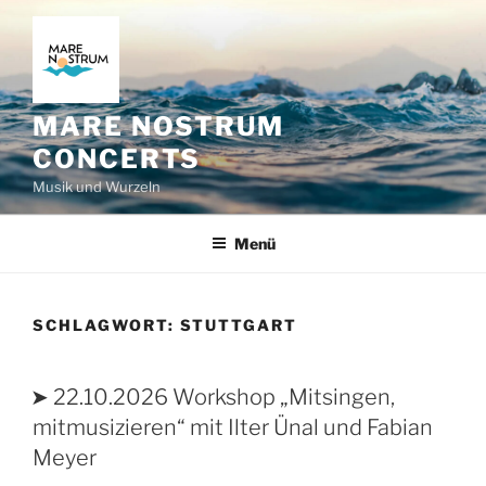
Zum
Inhalt
springen
MARE NOSTRUM
CONCERTS
Musik und Wurzeln
Menü
SCHLAGWORT:
STUTTGART
VERÖFFENTLICHT
➤ 22.10.2026 Workshop „Mitsingen,
AM
mitmusizieren“ mit Ilter Ünal und Fabian
Meyer